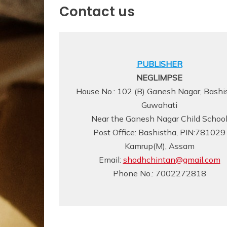
Contact us
PUBLISHER
NEGLIMPSE
House No.: 102 (B) Ganesh Nagar, Bashi
Guwahati
Near the Ganesh Nagar Child Schoo
Post Office: Bashistha, PIN:781029
Kamrup(M), Assam
Email:
shodhchintan@gmail.com
Phone No.: 7002272818