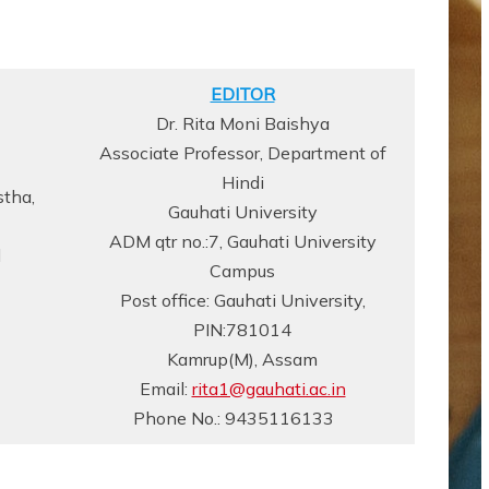
EDITOR
Dr. Rita Moni Baishya
Associate Professor, Department of
Hindi
stha,
Gauhati University
ADM qtr no.:7, Gauhati University
l
Campus
Post office: Gauhati University,
PIN:781014
Kamrup(M), Assam
Email:
rita1@gauhati.ac.in
Phone No.: 9435116133