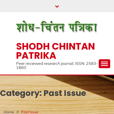
Skip
to
content
SHODH CHINTAN
PATRIKA
Peer reviewed research journal; ISSN: 2583-
1860
Category:
Past Issue
Home
Past Issue